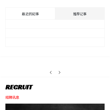
最近的記事
推荐记事
利用Ad Network网罗Web广告发布媒体！
《原神》
【KenTo设计师访谈】取得成果！视频广告制
作篇
利用预注册&新闻稿&游戏直播来推广《约会大
通过长期 的Youtuber 活动，提高现有用户保留
作战： 精灵再临》
率“兵人大战：反击”
RECRUIT
招聘讯息