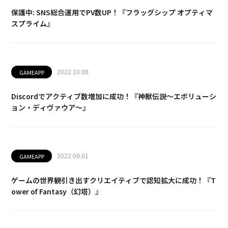
保護中: SNS総合運用でPV数UP！『フラッグシップ オプティマ
スプライム』
GAMEAPP
2022.10.08
Discordでアクティブ数増加に成功！『神獣伝説～エボリューシ
ョン・ディヴァウア～』
GAMEAPP
2022.09.01
ゲームの世界観引き出すクリエイティブで認知拡大に成功！『T
ower of Fantasy（幻塔）』