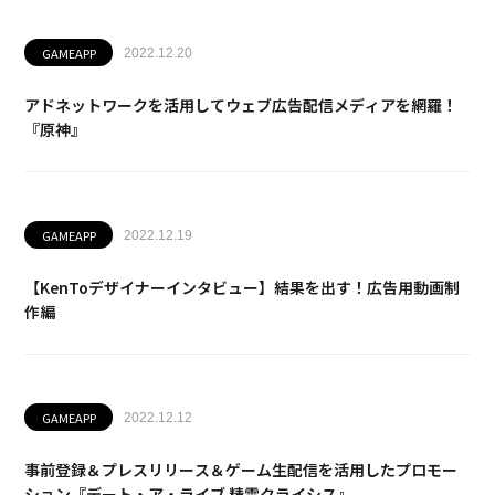
GAMEAPP
2022.12.20
アドネットワークを活用してウェブ広告配信メディアを網羅！
『原神』
GAMEAPP
2022.12.19
【KenToデザイナーインタビュー】結果を出す！広告用動画制
作編
GAMEAPP
2022.12.12
事前登録＆プレスリリース＆ゲーム生配信を活用したプロモー
ション『デート・ア・ライブ 精霊クライシス』