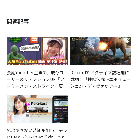
関連記事
長期Youtuber企画で、既存ユ
Discordでアクティブ数増加に
ーザーのリテンションUP『ア
成功！『神獣伝説～エボリュー
ーミーメン・ストライク：反
ション・ディヴァウア～』
撃』
外出できない時期を狙い、テレ
ビCMとデジマの相乗効果でア