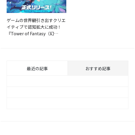
ゲームの世界観引き出すクリエ
イティブで認知拡大に成功！
『Tower of Fantasy（幻
塔）』
最近の記事
おすすめ記事
アドネットワークを活用してウェブ広告配信
メディアを網羅！『原神』
【KenToデザイナーインタビュー】結果を出
す！広告用動画制作編
事前登録＆プレスリリース＆ゲーム生配信を
ゲームの世界観引き出すクリエイティブで認知
活用したプロモーション『デート・ア・ライ
拡大に成功！『Tower of Fantasy（幻塔）』
ブ 精霊クライシス』