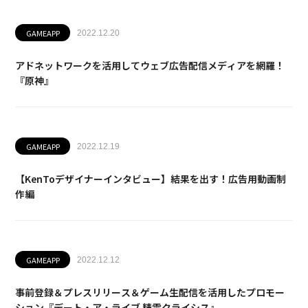
GAMEAPP
2022.12.20
アドネットワークを活用してウェブ広告配信メディアを網羅！
『原神』
GAMEAPP
2022.12.19
【KenToデザイナーインタビュー】結果を出す！広告用動画制
作編
GAMEAPP
2022.12.12
事前登録＆プレスリリース＆ゲーム生配信を活用したプロモー
ション『デート・ア・ライブ 精霊クライシス』