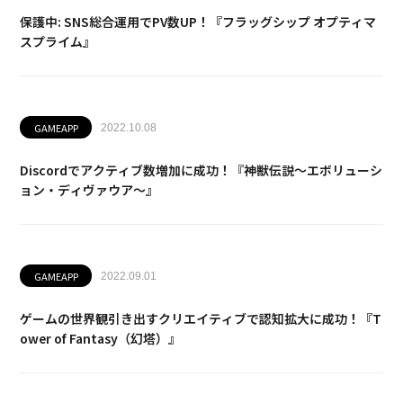
保護中: SNS総合運用でPV数UP！『フラッグシップ オプティマ
スプライム』
GAMEAPP
2022.10.08
Discordでアクティブ数増加に成功！『神獣伝説～エボリューシ
ョン・ディヴァウア～』
GAMEAPP
2022.09.01
ゲームの世界観引き出すクリエイティブで認知拡大に成功！『T
ower of Fantasy（幻塔）』