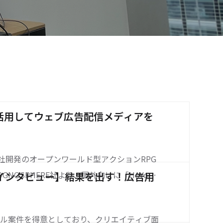
活用してウェブ広告配信メディアを
o社開発のオープンワールド型アクションRPG
NOSPHERE社より、国外向けに「HoYove
ーインタビュー】結果を出す！広告用
評配信中。日本のゲームアプリランキングの上
」の人気は留まることを知らず、今やゲーム
トル案件を得意としており、クリエイティブ面