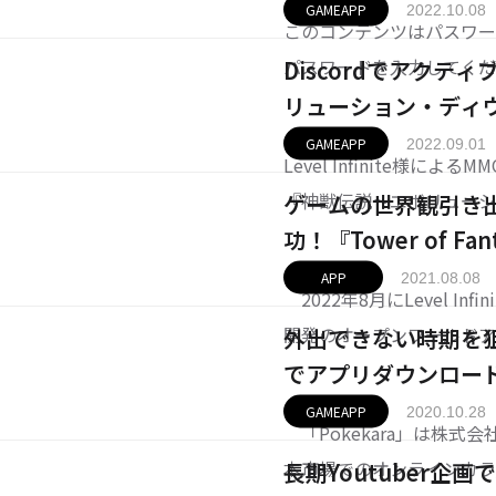
GAMEAPP
2022.10.08
このコンテンツはパスワー
パスワードを入力してく
Discordでアク
リューション・ディ
GAMEAPP
2022.09.01
Level Infinite様に
『神獣伝説～エボリュー
ゲームの世界観引き
伝）』を、ゲームリリース前
功！『Tower of Fa
dを使用したクローズドβ
APP
2021.08.08
2022年8月にLevel Inf
ド数は100
開発のオープンワールドアクシ
外出できない時期を
全世界でのグローバルリ
でアプリダウンロード数
00万人以上、リリース後は
GAMEAPP
2020.10.28
「Pokekara」は株式
本市場でのオンラインカラ
長期Youtuber企