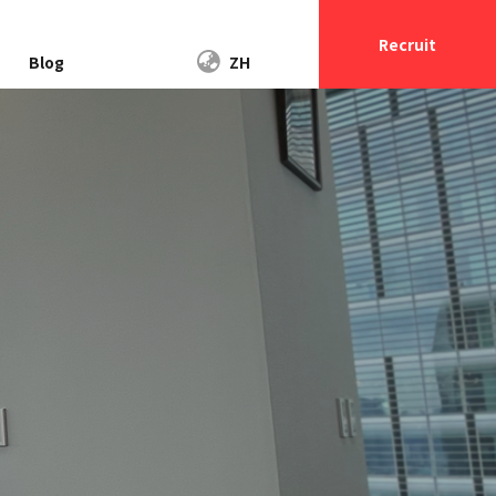
Recruit
Blog
ZH
OTHERS
リリース＆ゲーム
最先端技術を取り入れた中国の家電
プロモーション
を海外へ発信！「Morus Zero 超小型
イブ 精霊クライシ
衣類乾燥機」