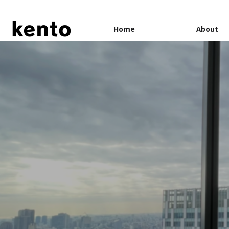
Home
About
PP
GAMEAPP
Service
Case Study
About
サービス
過去事例・実績
会社情報
世界観引き出すクリエイテ
アドネットワークを活用してウェブ
拡大に成功！『Tower of
広告配信メディアを網羅！『原神』
y（幻塔）』