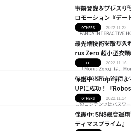
においてもクオリティの
事前登録＆プレスリ
やバナー制作のクオリテ
ロモーション『デー
れまでに合計10000本以
OTHERS
2022.11.22
PANDA INTERACTIVE
デザインチーム。今回は
ファンタジア文庫(KADO
最先端技術を取り入
ト・ア・ライブ』シリーズ
rus Zero 超小型
PGアプリゲームの「デー
EC
2022.11.16
「Morus Zero」は、Moru
により2019年より発売
保護中: Shopif
5分で乾燥、設置工事不要
UPに成功！『Robose
やスマートな外観に注目が
OTHERS
2022.11.14
このコンテンツはパスワー
パスワードを入力してく
保護中: SNS総合運
ティマスプライム』