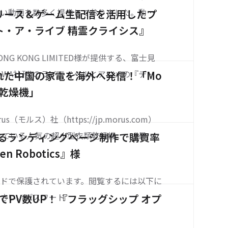
高い動画を数多く提供して参りました。動画
リース＆ゲーム生配信を活用したプ
ィの高さからゲーム案件の依頼が急増し、こ
ト・ア・ライブ 精霊クライシス』
上ものクリエイティブを制作してきたKenToの
 HONG KONG LIMITED様が提供する、富士見
動画制作の秘
KAWA社刊)のライトノベルとアニメの『デー
れた中国の家電を海外へ発信！「Mo
を原作とした、横スクロール系アクションR
衣類乾燥機」
ト・ア・ライブ 精霊クライシス」。 本タ
s（モルス）社（https://jp.morus.com）
されている人気の超小型衣類乾燥機。 “最短1
yによるランディングページ制作で購買率
”というキャッチコピーを掲げ、その利便性
n Robotics』様
集まり、日本をはじめとして海外でも人
ドで保護されています。閲覧するには以下に
ださい。パスワード
用でPV数UP！『フラッグシップ オプ