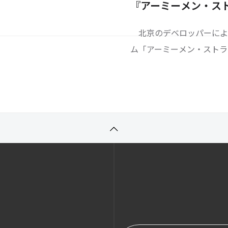
長し、App annieにお
『アーミーメン・ス
評価されました。2020
北京のデベロッパーによ
でテレビCMを配
ム「アーミーメン・ストラ
運営されており、クリエイ
／オンラインオフラインイ
通じて3億円以上の広告費消