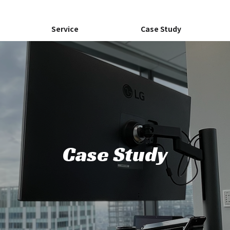
Service
Case Study
GAMEAPP
GAMEAPP
Information
Access
Case Study
会社概要
アクセス
【KenToデザイナーインタビュー】
事前登録＆プレス
結果を出す！広告用動画制作編
生配信を活用した
Advertising
『デート・ア・ラ
ス』
広告（国内向け集客）事業