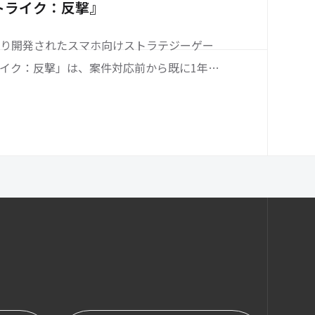
いて2019年度日本で最も成長の早いApp第3位と
トライク：反撃』
年のコロナ禍において、年末に日本の主要都市
り開発されたスマホ向けストラテジーゲー
イク：反撃」は、案件対応前から既に1年間
ティブ素材のローカライズ／カルチャライズ
ベントの企画・実施、IPコラボなどの施策を
化及び3.5倍の