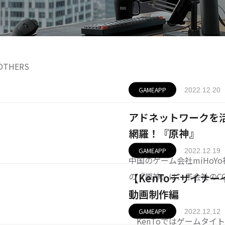
OTHERS
GAMEAPP
2022.12.20
アドネットワークを
網羅！『原神』
GAMEAPP
2022.12.19
中国のゲーム会社miHoY
の『原神』は、子会社のCOG
【KenToデザイナ
rse」のブランドにて好
動画制作編
位をキープし続ける「原神
GAMEAPP
2022.12.12
KenToではゲームタイ
好きならば誰し