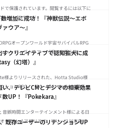
ドで保護されています。閲覧するには以下に
ださい。パスワード
ティブ数増加に成功！『神獣伝説～エボ
ヴァウア～』
よるMMORPGオープンワールド宇宙サバイバルRPG
ション・ディヴァウア～（旧：空想山海
出すクリエイティブで認知拡大に成
からトータルSNS運用を担当。公式Discor
ntasy（幻塔）』
テストの実施もサポートし、事前ダウンロー
inite様よりリリースされた、Hotta Studio様
ョンRPG。（PC・iOS・Android対応）
狙い、テレビCMとデジマの相乗効果
リースを果たし、事前ダウンロード時には4
UP！『Pokekara』
約1週間で1000万ダウンロー
会社 音娯時間エンターテインメント様による日
オケのNo.1アプリです。リリース以来急成
画で、既存ユーザーのリテンションUP