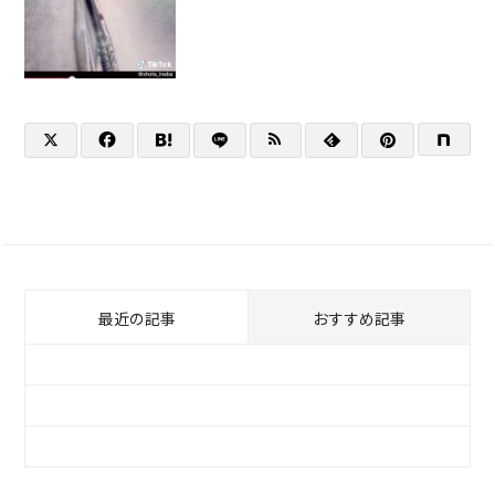
最近の記事
おすすめ記事
アドネットワークを活用してウェブ広告配信
メディアを網羅！『原神』
【KenToデザイナーインタビュー】結果を出
す！広告用動画制作編
事前登録＆プレスリリース＆ゲーム生配信を
最先端技術を取り入れた中国の家電を海外へ発
長
活用したプロモーション『デート・ア・ライ