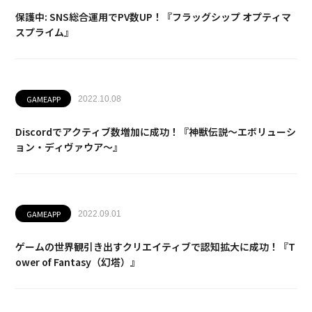
保護中: SNS総合運用でPV数UP！『フラッグシップ オプティマ
スプライム』
GAMEAPP
2022.10.08
Discordでアクティブ数増加に成功！『神獣伝説～エボリューシ
ョン・ディヴァウア～』
GAMEAPP
2022.09.01
ゲームの世界観引き出すクリエイティブで認知拡大に成功！『T
ower of Fantasy（幻塔）』