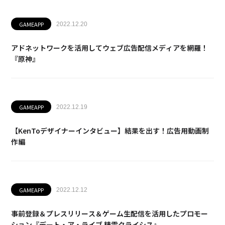
GAMEAPP
2022.12.20
アドネットワークを活用してウェブ広告配信メディアを網羅！
『原神』
GAMEAPP
2022.12.19
【KenToデザイナーインタビュー】結果を出す！広告用動画制
作編
GAMEAPP
2022.12.12
事前登録＆プレスリリース＆ゲーム生配信を活用したプロモー
ション『デート・ア・ライブ 精霊クライシス』