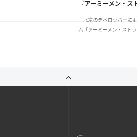
長し、App annieにお
『アーミーメン・ス
評価されました。2020
北京のデベロッパーによ
でテレビCMを配
ム「アーミーメン・ストラ
運営されており、クリエイ
／オンラインオフラインイ
通じて3億円以上の広告費消