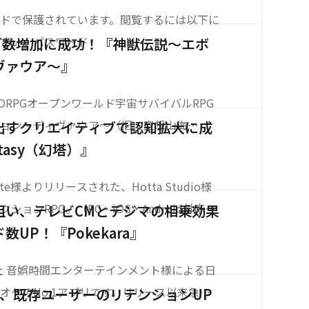
ドで保護されています。閲覧するには以下に
ださい。パスワード
ティブ数増加に成功！『神獣伝説～エボ
ヴァウア～』
よるMMORPGオープンワールド宇宙サバイバルRPG
ション・ディヴァウア～（旧：空想山海
出すクリエイティブで認知拡大に成
からトータルSNS運用を担当。公式Discor
ntasy（幻塔）』
テストの実施もサポートし、事前ダウンロー
inite様よりリリースされた、Hotta Studio様
ョンRPG。（PC・iOS・Android対応）
狙い、テレビCMとデジマの相乗効果
リースを果たし、事前ダウンロード時には4
UP！『Pokekara』
約1週間で1000万ダウンロー
会社 音娯時間エンターテインメント様による日
オケのNo.1アプリです。リリース以来急成
画で、既存ユーザーのリテンションUP