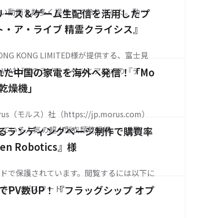
高い動画を数多く提供して参りました。動画
リース＆ゲーム生配信を活用したプ
ィの高さからゲーム案件の依頼が急増し、こ
ト・ア・ライブ 精霊クライシス』
上ものクリエイティブを制作してきたKenToの
 HONG KONG LIMITED様が提供する、富士見
動画制作の秘
KAWA社刊)のライトノベルとアニメの『デー
れた中国の家電を海外へ発信！「Mo
を原作とした、横スクロール系アクションR
衣類乾燥機」
ト・ア・ライブ 精霊クライシス」。 本タ
s（モルス）社（https://jp.morus.com）
されている人気の超小型衣類乾燥機。 “最短1
yによるランディングページ制作で購買率
”というキャッチコピーを掲げ、その利便性
n Robotics』様
集まり、日本をはじめとして海外でも人
ドで保護されています。閲覧するには以下に
ださい。パスワード
用でPV数UP！『フラッグシップ オプ