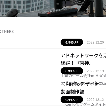
OTHERS
GAMEAPP
2022.12.20
アドネットワークを
網羅！『原神』
GAMEAPP
2022.12.19
中国のゲーム会社miHoY
の『原神』は、子会社のCOG
【KenToデザイナ
rse」のブランドにて好
動画制作編
位をキープし続ける「原神
GAMEAPP
2022.12.12
KenToではゲームタイ
好きならば誰し