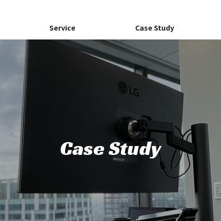
Service
Case Study
GAMEAPP
GAMEAPP
Information
Access
Case Study
会社概要
アクセス
【KenToデザイナーインタビュー】
事前登録＆プレス
結果を出す！広告用動画制作編
生配信を活用した
Advertising
『デート・ア・ラ
ス』
広告（国内向け集客）事業