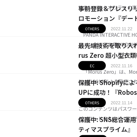
においてもクオリティの
事前登録＆プレスリ
やバナー制作のクオリテ
ロモーション『デー
れまでに合計10000本以
OTHERS
2022.11.22
PANDA INTERACTIVE
デザインチーム。今回は
ファンタジア文庫(KADO
最先端技術を取り入
ト・ア・ライブ』シリーズ
rus Zero 超小型
PGアプリゲームの「デー
EC
2022.11.16
「Morus Zero」は、Moru
により2019年より発売
保護中: Shopif
5分で乾燥、設置工事不要
UPに成功！『Robose
やスマートな外観に注目が
OTHERS
2022.11.14
このコンテンツはパスワー
パスワードを入力してく
保護中: SNS総合運
ティマスプライム』