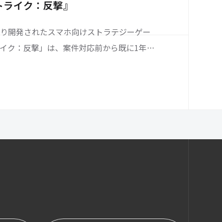
いて2019年度日本で最も成長の早いApp第3位と
トライク：反撃』
年のコロナ禍において、年末に日本の主要都市
り開発されたスマホ向けストラテジーゲー
イク：反撃」は、案件対応前から既に1年間
ティブ素材のローカライズ／カルチャライズ
ベントの企画・実施、IPコラボなどの施策を
化及び3.5倍の