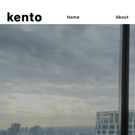
Home
About
PP
GAMEAPP
Service
Case Study
About
サービス
過去事例・実績
会社情報
世界観引き出すクリエイテ
アドネットワークを活用してウェブ
拡大に成功！『Tower of
広告配信メディアを網羅！『原神』
y（幻塔）』