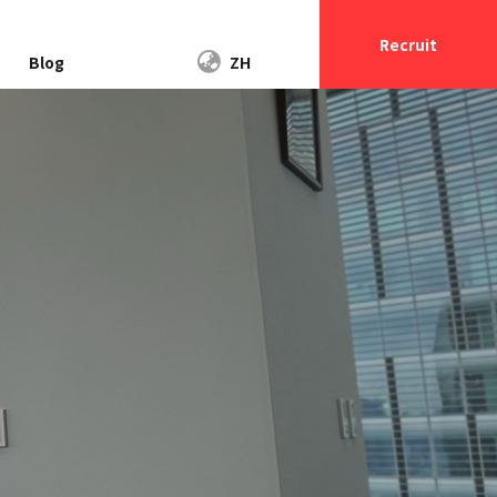
Recruit
Blog
ZH
OTHERS
リリース＆ゲーム
最先端技術を取り入れた中国の家電
プロモーション
を海外へ発信！「Morus Zero 超小型
イブ 精霊クライシ
衣類乾燥機」