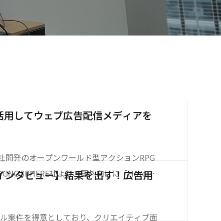
活用してウェブ広告配信メディアを
o社開発のオープンワールド型アクションRPG
NOSPHERE社より、国外向けに「HoYove
ーインタビュー】結果を出す！広告用
評配信中。日本のゲームアプリランキングの上
」の人気は留まることを知らず、今やゲーム
トル案件を得意としており、クリエイティブ面