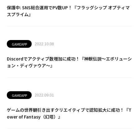
保護中: SNS総合運用でPV数UP！『フラッグシップ オプティマ
スプライム』
GAMEAPP
2022.10.08
Discordでアクティブ数増加に成功！『神獣伝説～エボリューシ
ョン・ディヴァウア～』
GAMEAPP
2022.09.01
ゲームの世界観引き出すクリエイティブで認知拡大に成功！『T
ower of Fantasy（幻塔）』