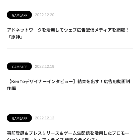
GAMEAPP
2022.12.20
アドネットワークを活用してウェブ広告配信メディアを網羅！
『原神』
GAMEAPP
2022.12.19
【KenToデザイナーインタビュー】結果を出す！広告用動画制
作編
GAMEAPP
2022.12.12
事前登録＆プレスリリース＆ゲーム生配信を活用したプロモー
ション『デート・ア・ライブ 精霊クライシス』