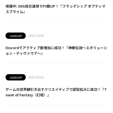
保護中: SNS総合運用でPV数UP！『フラッグシップ オプティマ
スプライム』
GAMEAPP
2022.10.08
Discordでアクティブ数増加に成功！『神獣伝説～エボリューシ
ョン・ディヴァウア～』
GAMEAPP
2022.09.01
ゲームの世界観引き出すクリエイティブで認知拡大に成功！『T
ower of Fantasy（幻塔）』