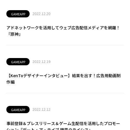
GAMEAPP
2022.12.20
アドネットワークを活用してウェブ広告配信メディアを網羅！
『原神』
GAMEAPP
2022.12.19
【KenToデザイナーインタビュー】結果を出す！広告用動画制
作編
GAMEAPP
2022.12.12
事前登録＆プレスリリース＆ゲーム生配信を活用したプロモー
ション『デート・ア・ライブ 精霊クライシス』