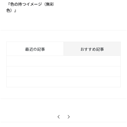
『色の持つイメージ（無彩
色）』
最近の記事
おすすめ記事
アドネットワークを活用してウェブ広告配信
メディアを網羅！『原神』
【KenToデザイナーインタビュー】結果を出
す！広告用動画制作編
事前登録＆プレスリリース＆ゲーム生配信を
【KenToデザイナーインタビュー】結果を出
活用したプロモーション『デート・ア・ライ
す！広告用動画制作編
ブ 精霊クライシス』