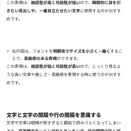
この表現は、
視認性が高く可読性が低い
ので、
瞬間的に目を引
きたい見出しや、一番目立たせたい文字
に使用するのがおすす
めです。
右の図は、フォントを
明朝体でサイズを小さく・細く
するこ
とで、
高級感のある表現
ができます。
この表現は、
視認性が低く可読性が高い
ので、じっくり見るよ
うな長い文章や美しさ・高級感を表現する時に使うのがおすす
めです。
文字と文字の間隔や
行の間隔
を意識する
文字や文章は間隔が狭すぎると窮屈で読みづらくなってしまい
ます。
文字間のカーニングやトラッキング、行の間隔は広く
調